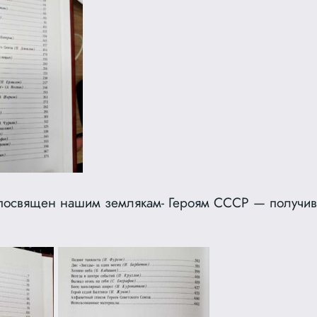
 посвящен нашим землякам- Героям СССР — получи