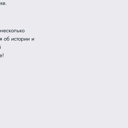
ке.
 несколько
я об истории и
й
е!