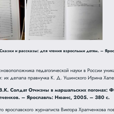
Сказки и рассказы: для чтения взрослыми детям. – Ярос
сновоположника педагогической науки в России уни
: их делала правнучка К. Д. Ушинского Ирина Хале
В.К. Солдат Отчизны в маршальских погонах: Ф
пченков. – Ярославль: Нюанс, 2005. – 380 с.
го ярославского журналиста Виктора Храпченкова пов