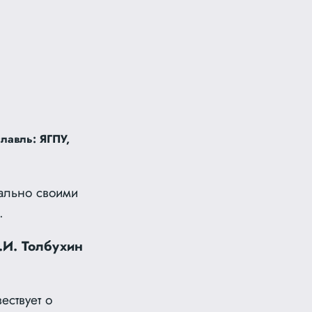
лавль: ЯГПУ,
кально своими
.
.И. Толбухин
ествует о