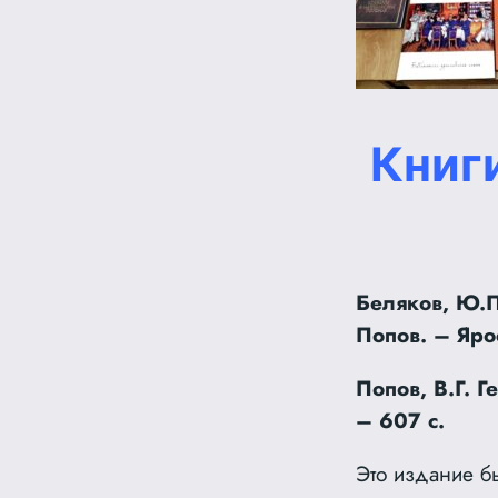
Книг
Беляков, Ю.П.
Попов. – Яро
Попов, В.Г. Г
– 607 с.
Это издание б