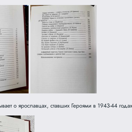
ывает о ярославцах, ставших Героями в 1943-44 годах