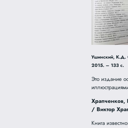
Ушинский, К.Д. 
2015. – 133 с.
Это издание о
иллюстрациями
Храпченков, 
/ Виктор Хра
Книга известно