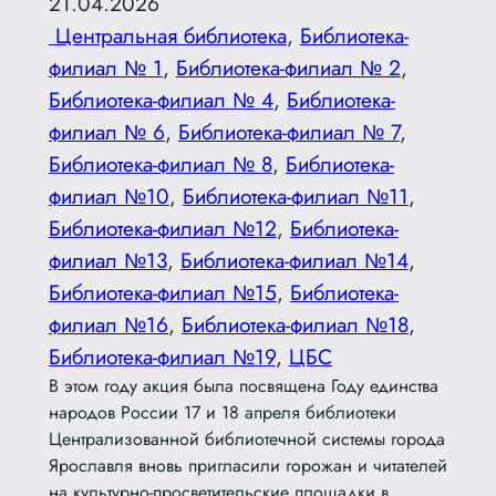
21.04.2026
Центральная библиотека
, 
Библиотека-
филиал № 1
, 
Библиотека-филиал № 2
, 
Библиотека-филиал № 4
, 
Библиотека-
филиал № 6
, 
Библиотека-филиал № 7
, 
Библиотека-филиал № 8
, 
Библиотека-
филиал №10
, 
Библиотека-филиал №11
, 
Библиотека-филиал №12
, 
Библиотека-
филиал №13
, 
Библиотека-филиал №14
, 
Библиотека-филиал №15
, 
Библиотека-
филиал №16
, 
Библиотека-филиал №18
, 
Библиотека-филиал №19
, 
ЦБС
В этом году акция была посвящена Году единства
народов России 17 и 18 апреля библиотеки
Централизованной библиотечной системы города
Ярославля вновь пригласили горожан и читателей
на культурно-просветительские площадки в