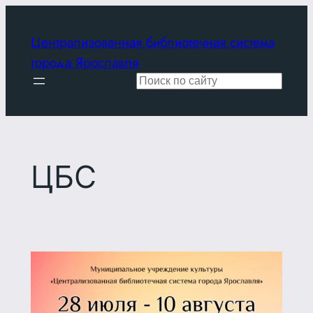
Перейти
к
Централизованная библиотечная система
содержимому
города Ярославля
Поиск
ЦБС