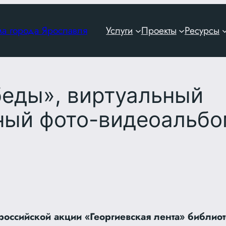
ма города Ярославля
Услуги
Проекты
Ресурсы
беды», виртуальный
ный фото-видеоальб
российской акции «Георгиевская лента» библио