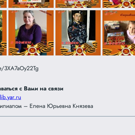
be/3XA7aOy22Tg
ваться с Вами на связи
lib.yar.ru
илиалом – Елена Юрьевна Князева