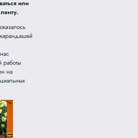
ваться или
ленту.
 оказалось
 карандашей
 нас
й работы
ен на
оциальных