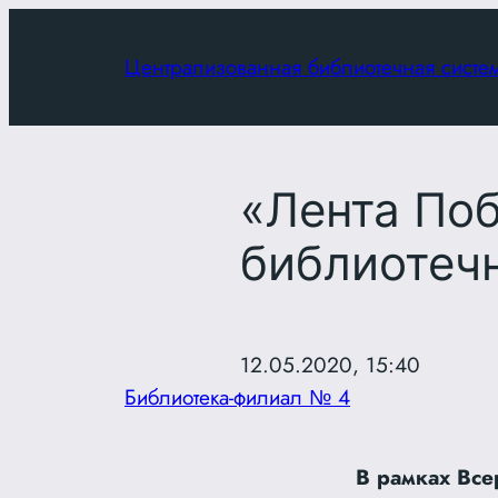
Перейти
к
Централизованная библиотечная систе
содержимому
«Лента По
библиотеч
12.05.2020, 15:40
Библиотека-филиал № 4
В рамках Все