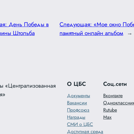
ая:
День Победы в
Следующая:
«Мое окно Поб
рины Штольба
памятный онлайн альбом
→
О ЦБС
Соц.сети
ы «Централизованная
я»
Документы
Вконтакте
Вакансии
Одноклассни
Профсоюз
Rutube
Награды
Max
СМИ о ЦБС
Доступная среда