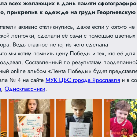
ла всех желающих в дань памяти сфотографиро
ео, прикрепив к одежде на груди Георгиевскую 
татели активно откликнулись, даже если у кого-то не
ской ленточки, сделали её сами с помощью
цветных
ора. Ведь главное не то, из чего сделана
, что мы хотим помнить цену Победы и тех, кто её для
создавал. Составленный по результатам проделанно
ный online альбом «Лента Победы» будет представл
ала № 4 на сайте
МУК ЦБС города Ярославля
и в с
е
,
Одноклассники
.