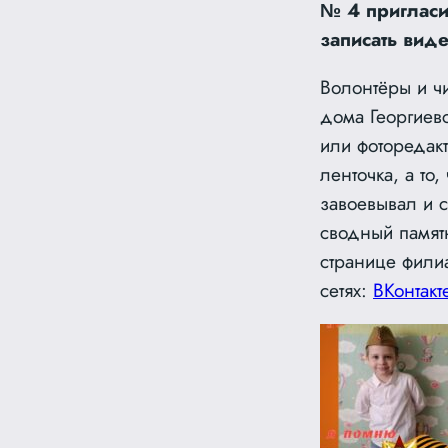
№ 4 пригласи
записать вид
Волонтёры и чи
дома Георгиев
или фоторедакт
ленточка, а то
завоевывал и 
сводный памят
странице фили
сетях:
ВКонтакт