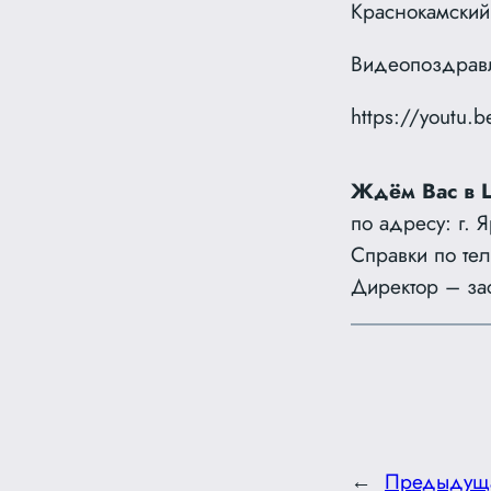
Краснокамский
Видеопоздравл
https://youtu
Ждём Вас в 
по адресу: г. 
Справки по те
Директор – за
←
Предыдущ