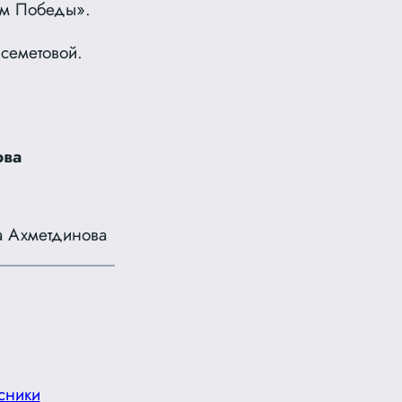
ём Победы».
семетовой.
ова
а Ахметдинова
сники