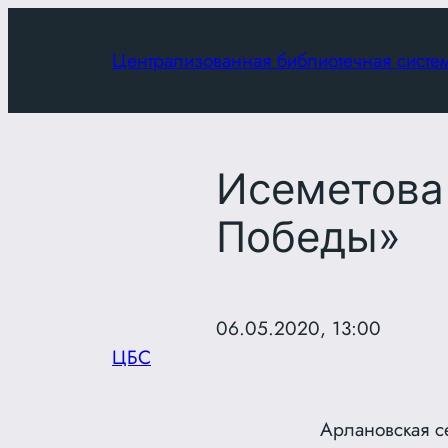
Перейти
к
Централизованная библиотечная систе
содержимому
Исеметова
Победы»
06.05.2020, 13:00
ЦБС
Арлановская с