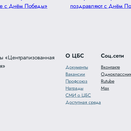
е с Днём Победы»
поздравляют с Днём П
О ЦБС
Соц.сети
ы «Централизованная
я»
Документы
Вконтакте
Вакансии
Одноклассни
Профсоюз
Rutube
Награды
Max
СМИ о ЦБС
Доступная среда