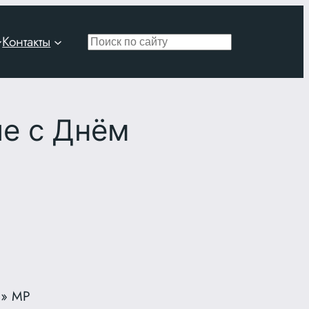
Контакты
Поиск
е с Днём
Б» МР