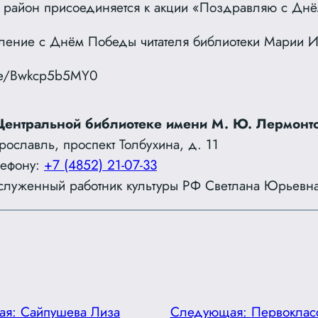
 район присоединяется к акции «Поздравляю с Дн
ение с Днём Победы читателя библиотеки Марии И
.be/Bwkcp5b5MY0
Центральной библиотеке имени М. Ю. Лермонт
Ярославль, проспект Толбухина, д. 11
лефону:
+7 (4852) 21-07-33
служенный работник культуры РФ Светлана Юрьевн
ая:
Сайпушева Лиза
Следующая:
Первоклас