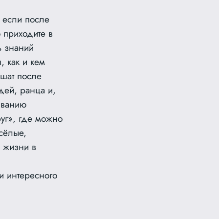
 если после
 приходите в
ь знаний
, как и кем
ышат после
дей, ранца и,
ыванию
руг», где можно
сёлые,
о жизни в
и интересного