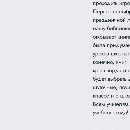
проходить игро
Первое сентяб
праздничной ли
нашу библиоте
открывает книг
была придуман
уроков школьны
конечно, книг!
кроссворда и о
будет выбрать 
шуточные, поу
классе и о шк
Всем учителям,
учебного года!