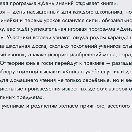
вая программа «День знаний открывает книга».
ря – день насыщенный для каждого школьника, но
нейки и первых уроков останутся силы, обязательно
ку, вас ждёт увлекательная игровая программа «Ден
а». Участники встречи узнают, откуда родом карандаш
а школьная доска, сколько поколений учеников сл
й звонок, а также историю изобретений мела, тетра
 От теории юные гости перейдут к практике – разгад
бзору книжной выставки «Книга в учёбе спутник и д
для домашнего чтения не только серьёзные, но и ве
чительные произведения известных детских авторов 
ольных предметах.
 ученикам и родителям желаем приятного, веселого 