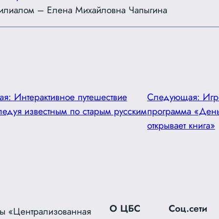
илиалом – Елена Михайловна Чапыгина
ая:
Интерактивное путешествие
Следующая:
Игр
едуя известным по старым русским
программа «Ден
открывает книга»
О ЦБС
Соц.сети
ы «Централизованная