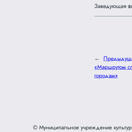
Заведующая ф
←
Предыдущ
«Маршрутом сл
городам»
© Муниципальное учреждение культур