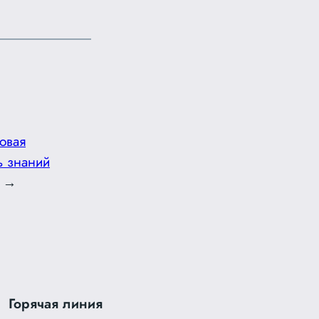
овая
ь знаний
→
Горячая линия