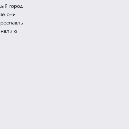
дый город
сте они
Ярославль
знали о