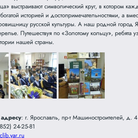
ца» выстраивают символический круг, в котором каж
 богатой историей и достопримечательностями, а вме
кровищницу русской культуры. А наш родной город 
ерелье. Путешествуя по «Золотому кольцу», ребята у
стории нашей страны.
 адресу
: г. Ярославль, пр-т Машиностроителей, д. 4
852) 24-25-81
clib.yar.ru