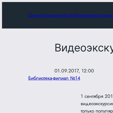
Перейти
к
Централизованная библиотечная систе
содержимому
Видеоэкск
01.09.2017, 12:00
Библиотека-филиал №14
1 сентября 20
видеоэкскурси
только популяр