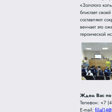
«Золотого коль
блистает своей
составляют со
венчает это ож
героической и
Ждем Вас по
Телефон: +7 (4
E-mail:
filial14@