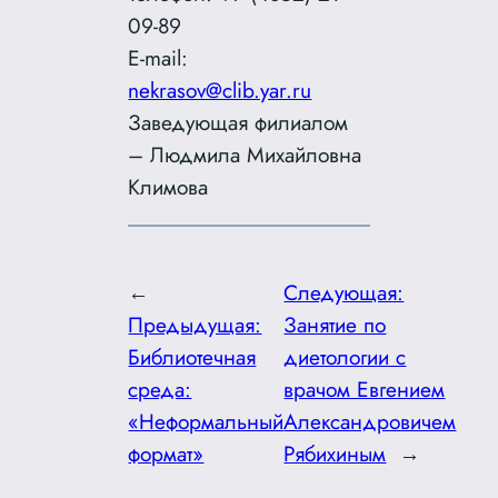
09-89
E-mail:
nekrasov@clib.yar.ru
Заведующая филиалом
– Людмила Михайловна
Климова
←
Следующая:
Предыдущая:
Занятие по
Библиотечная
диетологии с
среда:
врачом Евгением
«Неформальный
Александровичем
формат»
Рябихиным
→