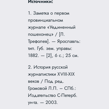
Источники:
1. Заметка о первом
провинциальном
журнале «Уединенный
пошехонец» / [Л.
Трефолев]. — Ярославль:
тип. Губ. зем. управы:
1882. — [2], 6 с.; 25 см.
2. История русской
журналистики XVIII-XIX
веков / Под ред.
Громовой Л.П. – СПб.:
Издательство С-Петерб.
ун-та. — 2003.