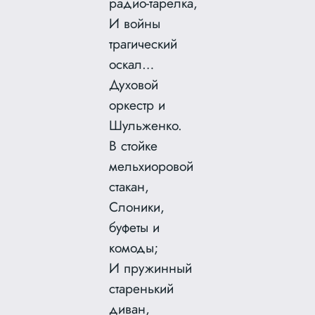
радио-тарелка,
И войны
трагический
оскал…
Духовой
оркестр и
Шульженко.
В стойке
мельхиоровой
стакан,
Слоники,
буфеты и
комоды;
И пружинный
старенький
диван,