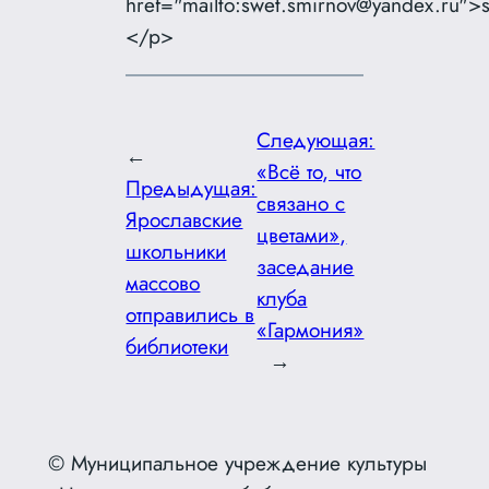
href="mailto:swet.smirnov@yandex.ru"
</p>
Следующая:
←
«Всё то, что
Предыдущая:
связано с
Ярославские
цветами»,
школьники
заседание
массово
клуба
отправились в
«Гармония»
библиотеки
→
© Муниципальное учреждение культуры