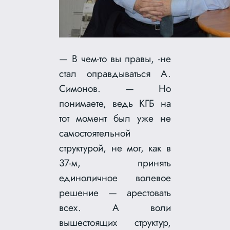
— В чем-то вы правы, -не
стал оправдываться А.
Симонов. — Но
понимаете, ведь КГБ на
тот момент был уже не
самостоятельной
структурой, не мог, как в
37-м, принять
единоличное волевое
решение — арестовать
всех. А воли
вышестоящих структур,