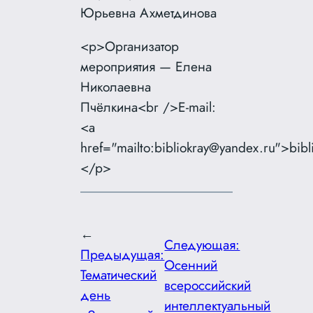
Юрьевна Ахметдинова
<p>Организатор
мероприятия — Елена
Николаевна
Пчёлкина<br />E-mail:
<a
href="mailto:bibliokray@yandex.ru">bib
</p>
←
Следующая:
Предыдущая:
Осенний
Тематический
всероссийский
день
интеллектуальный