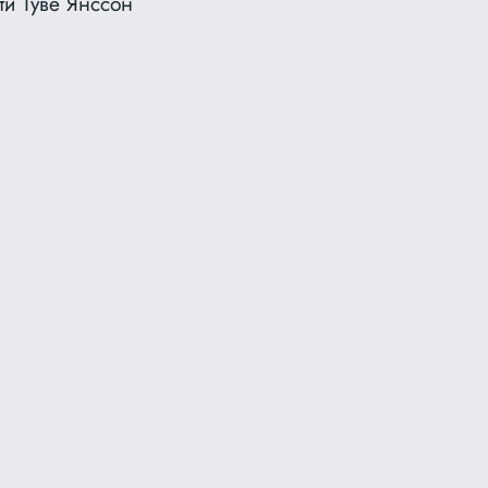
ти Туве Янссон