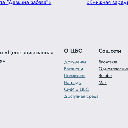
ла “Девкина забава”»
«Книжная заряд
О ЦБС
Соц.сети
ы «Централизованная
я»
Документы
Вконтакте
Вакансии
Одноклассни
Профсоюз
Rutube
Награды
Max
СМИ о ЦБС
Доступная среда