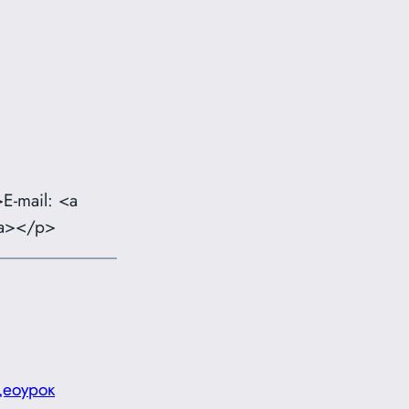
E-mail: <a
/a></p>
еоурок