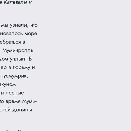
е Калевалы и
мы узнали, что
лновалось море
ебраться в
! Муми-тролль
дом уплыл! В
ер в тюрьму и
Снусмумрик,
екуном
 и лесные
то время Муми-
ателей долины