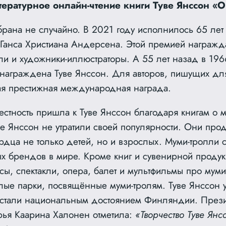
тературное онлайн-чтение книги Туве Янссон «О
брана не случайно. В 2021 году исполнилось 65 лет
Ганса Христиана Андерсена. Этой премией награжд
ли и художники-иллюстраторы. А 55 лет назад в 1966
награждена Туве Янссон. Для авторов, пишущих для
ая
престижная международная награда.
стность пришла к Туве Янссон благодаря книгам о м
е Янссон не утратили своей популярности. Они про
рдца не только детей, но и взрослых. Муми-тролли 
х брендов в мире. Кроме книг и сувенирной проду
ы, спектакли, опера, балет и мультфильмы про муми
лые парки, посвящённые муми-тролям. Туве Янссон 
стали национальным достоянием Финляндии. През
ья Каарина Халонен отметила:
«Творчество Туве Ян