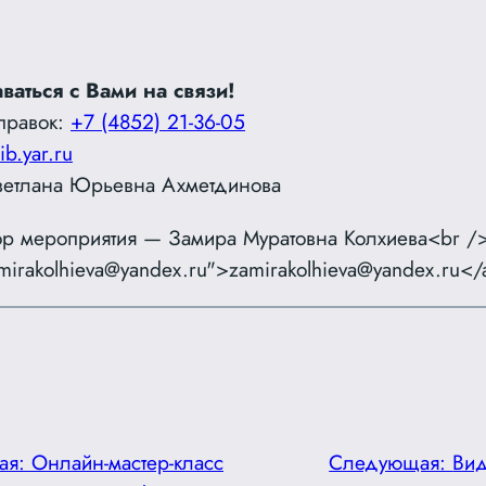
ваться с Вами на связи!
правок:
+7 (4852) 21-36-05
ib.yar.ru
ветлана Юрьевна Ахметдинова
р мероприятия — Замира Муратовна Колхиева<br />
amirakolhieva@yandex.ru">zamirakolhieva@yandex.ru<
ая:
Онлайн-мастер-класс
Следующая:
Вид