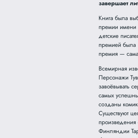
завершает ли
Книга была вы
премии имени 
детские писате
премией была 
премия — сам
Всемирная изве
Персонажи Тув
завоёвывать се
самых успешны
созданы комикс
Существуют це
произведения 
Финляндии Тар