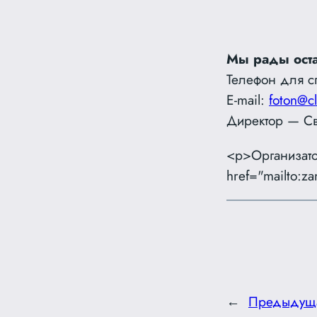
Мы рады оста
Телефон для с
E-mail:
foton@cl
Директор — С
<p>Организато
href="mailto:z
←
Предыдущ