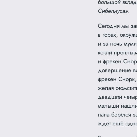
большой вклад
Сибелиуса».
Сегодня мы за
в горах, окру
и за ночь мум
кстати проплы
и фрекен Снор
довершение вс
фрекен Снорк,
желая отомсти
двадцати четы
малыши нашли 
папа берётся з
ждёт ещё одно