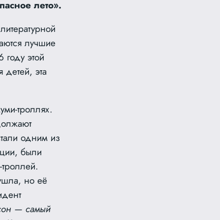
пасное лето».
 литературной
аются лучшие
 году этой
 детей, эта
уми-троллях.
должают
стали одним из
кции, были
-троллей.
ушла, но её
идент
ссон — самый