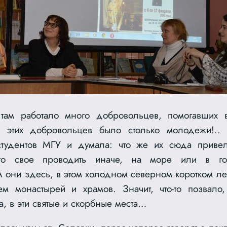
там работало много добровольцев, помогавших во
 этих добровольцев было столько молодежи!..
студентов МГУ и думала: что же их сюда приве
то свое проводить иначе, на море или в гор
А они здесь, в этом холодном северном коротком ле
ем монастырей и храмов. Значит, что-то позвало, 
, в эти святые и скорбные места…