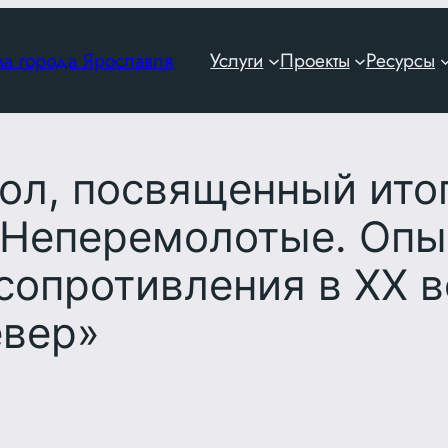
ма города Ярославля
Услуги
Проекты
Ресурсы
тол, посвященный ито
«Неперемолотые. Опы
сопротивления в ХХ в
евер»