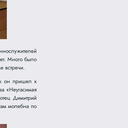
еннослужителей
лет. Много было
е встречи.
ак он пришел к
ва «Неугасимая
 отец Димитрий
там молебна по