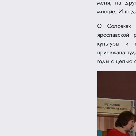
меня, на друг
многие. И тогд
О Соловках 
ярославской 
культуры и 
приезжала туд
годы с целью о