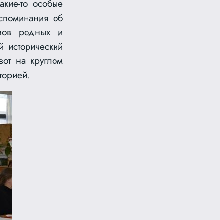
акие-то особые
оспоминания об
зов родных и
й исторический
вот на круглом
торией.