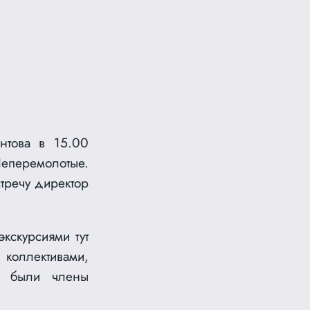
нтова в 15.00
еперемолотые.
тречу директор
кскурсиями тут
оллективами,
й были члены