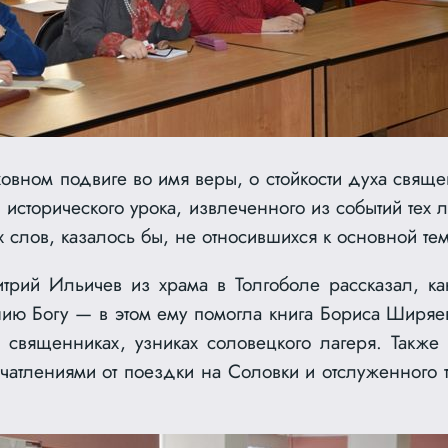
ховном подвиге во имя веры, о стойкости духа свящ
и исторического урока, извлеченного из событий тех 
 слов, казалось бы, не относившихся к основной тем
итрий Ильичев из храма в Толгоболе рассказал, к
нию Богу — в этом ему помогла книга Бориса Ширяе
священниках, узниках соловецкого лагеря. Также
чатлениями от поездки на Соловки и отслуженного 