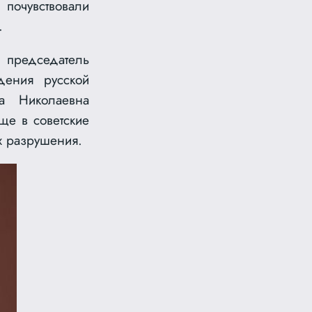
 почувствовали
.
председатель
дения русской
а Николаевна
ще в советские
х разрушения.