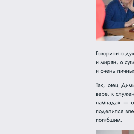
Говорили о ду
и мирян, о сут
и очень личных
Так, отец Дим
вере, к служе
лампада» — о 
поделился впе
погибшим.