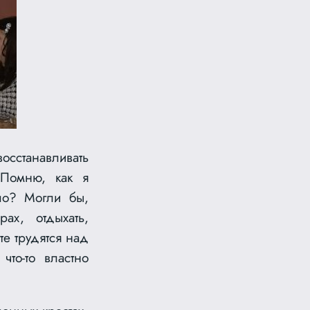
сстанавливать
 Помню, как я
ло? Могли бы,
ах, отдыхать,
те трудятся над
что-то властно