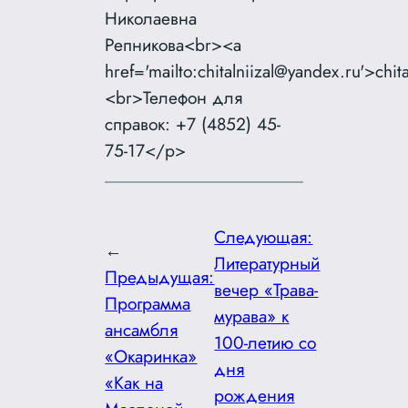
Николаевна
Репникова<br><a
href='mailto:chitalniizal@yandex.ru'>chi
<br>Телефон для
справок: +7 (4852) 45-
75-17</p>
Следующая:
←
Литературный
Предыдущая:
вечер «Трава-
Программа
мурава» к
ансамбля
100-летию со
«Окаринка»
дня
«Как на
рождения