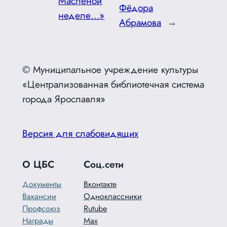
Масленой
Фёдора
неделе…»
Абрамова
→
© Муниципальное учреждение культуры
«Централизованная библиотечная система
города Ярославля»
Версия для слабовидящих
О ЦБС
Соц.сети
Документы
Вконтакте
Вакансии
Одноклассники
Профсоюз
Rutube
Награды
Max