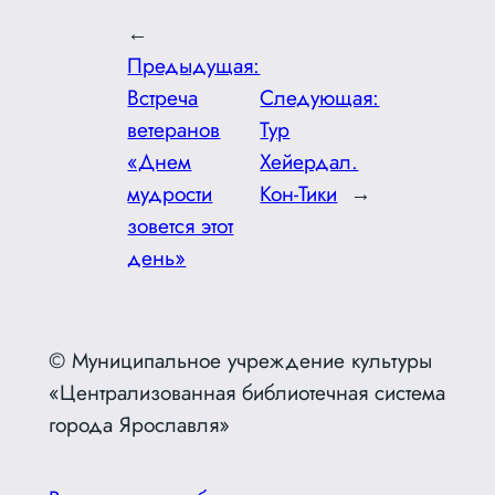
←
Предыдущая:
Встреча
Следующая:
ветеранов
Тур
«Днем
Хейердал.
мудрости
Кон-Тики
→
зовется этот
день»
© Муниципальное учреждение культуры
«Централизованная библиотечная система
города Ярославля»