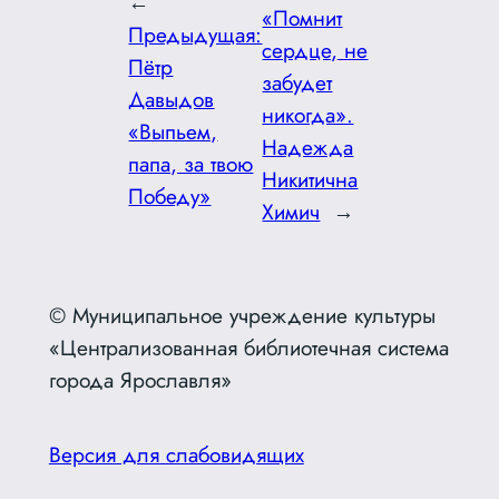
←
«Помнит
Предыдущая:
сердце, не
Пётр
забудет
Давыдов
никогда».
«Выпьем,
Надежда
папа, за твою
Никитична
Победу»
Химич
→
© Муниципальное учреждение культуры
«Централизованная библиотечная система
города Ярославля»
Версия для слабовидящих