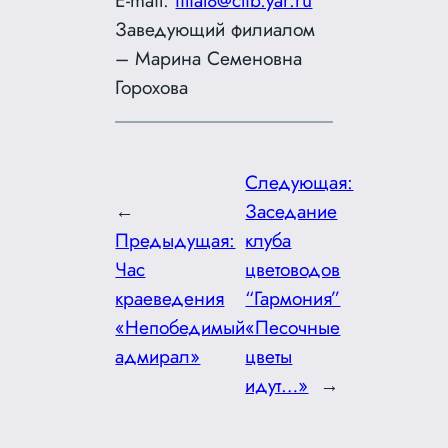
E-mail:
filial8@clib.yar.ru
Заведующий филиалом
– Марина Семеновна
Горохова
Следующая:
←
Заседание
Предыдущая:
клуба
Час
цветоводов
краеведения
“Гармония”
«Непобедимый
«Песочные
адмирал»
цветы
идут…»
→