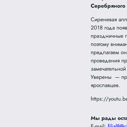
Серебряного 
Сиреневая алле
2018 года поя
праздничные п
поэтому вниман
предлагаем он
проведения пр
замечательной
Уверены — пра
ярославцев.
https://youtu
Мы рады оста
E-mail:
filial8@c