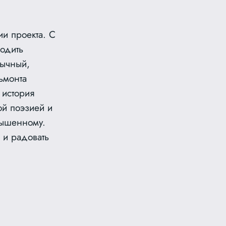
ии проекта. С
одить
бычный,
ьмонта
история
ой поэзией и
вышенному.
 и радовать