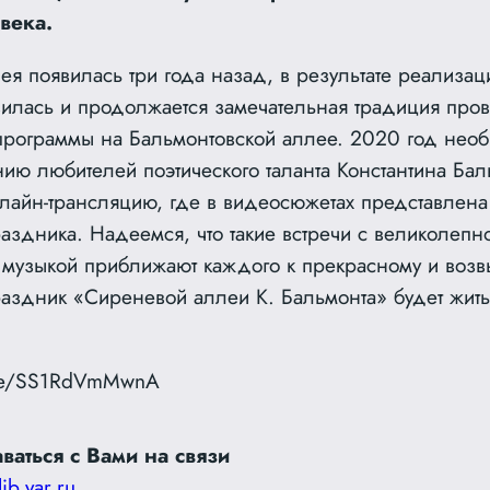
века.
я появилась три года назад, в результате реализац
вилась и продолжается замечательная традиция пров
рограммы на Бальмонтовской аллее. 2020 год нео
ию любителей поэтического таланта Константина Бал
лайн-трансляцию, где в видеосюжетах представлена
аздника. Надеемся, что такие встречи с великолепн
 музыкой приближают каждого к прекрасному и воз
здник «Сиреневой аллеи К. Бальмонта» будет жить
.be/SS1RdVmMwnA
ваться с Вами на связи
lib.yar.ru