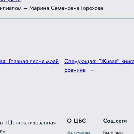
илиалом – Марина Семеновна Горохова
ая:
Главная песня моей
Следующая:
“Живая” книг
Есенина
→
О ЦБС
Соц.сети
ы «Централизованная
я»
Документы
Вконтакте