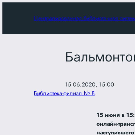
Перейти
к
Централизованная библиотечная систе
содержимому
Бальмонто
15.06.2020, 15:00
Библиотека-филиал № 8
15 июня в 15
онлайн-тран
наступившего