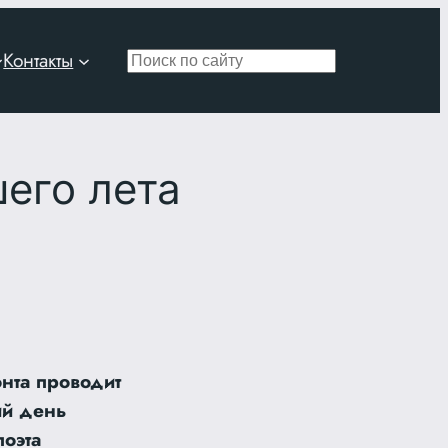
Контакты
Поиск
его лета
нта проводит
ий день
оэта