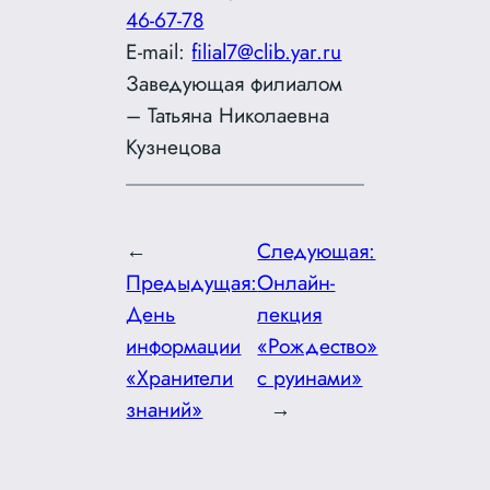
46-67-78
E-mail:
filial7@clib.yar.ru
Заведующая филиалом
– Татьяна Николаевна
Кузнецова
←
Следующая:
Предыдущая:
Онлайн-
День
лекция
информации
«Рождество»
«Хранители
с руинами»
знаний»
→