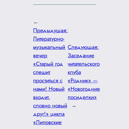
←
Предыдущая:
Литературно-
музыкальный
Следующая:
вечер
Заседание
«Старый год
читательского
спешит
клуба
проститься с
«Родник» —
нами! Новый
«Новогодние
входит,
посиделки»
словно новый
→
друг!» цикла
«Липовские