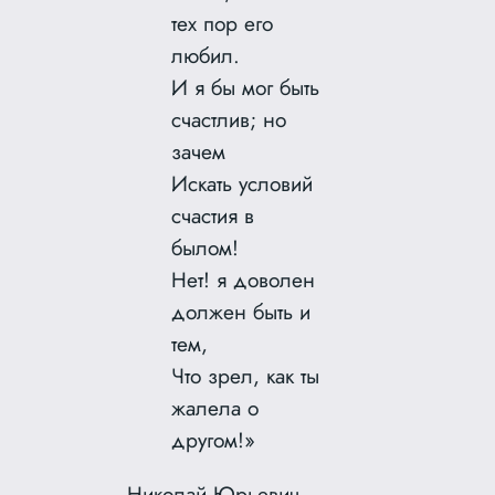
тех пор его
любил.
И я бы мог быть
счастлив; но
зачем
Искать условий
счастия в
былом!
Нет! я доволен
должен быть и
тем,
Что зрел, как ты
жалела о
другом!»
Николай Юрьевич