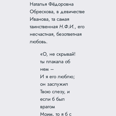
Наталья Фёдоровна
Обрескова, в девичестве
Иванова, та самая
таинственная
Н.Ф.И.
, его
несчастная, безответная
любовь.
«О, не скрывай!
ты плакала об
нем –
И я его люблю;
он заслужил
Твою слезу, и
если б был
врагом
Моим, то я б с