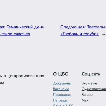
ая:
Тематический день
Следующая:
Театраль
 такое счастье»
«Любовь и голуби»
О ЦБС
Соц.сети
ы «Централизованная
я»
Документы
Вконтакте
Вакансии
Одноклассни
Профсоюз
Rutube
Награды
Max
СМИ о ЦБС