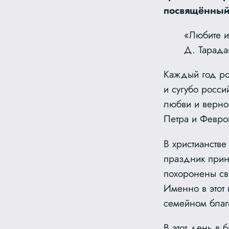
посвящённый 
«Любите и
Д. Тарада
Каждый год ро
и сугубо росс
любви и верно
Петра и Февро
В христианстве
праздник прин
похоронены свя
Именно в этот
семейном благ
В этот день в 