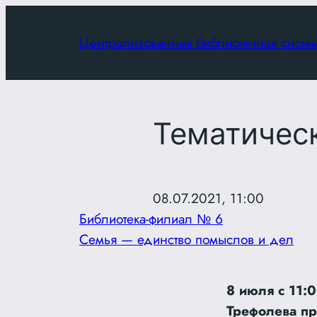
Перейти
к
Централизованная библиотечная систе
содержимому
Тематичес
08.07.2021, 11:00
Библиотека-филиал № 6
Семья — единство помыслов и дел
8 июля с 11:
Трефолева пр