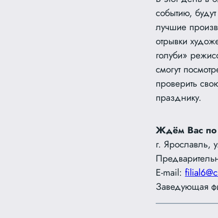
событию, будут
лучшие произв
отрывки худож
голуби» режис
смогут посмот
проверить свою
празднику.
Ждём Вас по
г. Ярославль, 
Предварительн
E-mail:
filial6@c
Заведующая фи