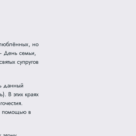
влюблённых, но
— День семьи,
святых супругов
ть данный
. В этих краях
гочестия.
а помощью в
к этому