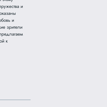
пружества и
показаны
юбовь и
ие зрители
 предлагаем
ой к