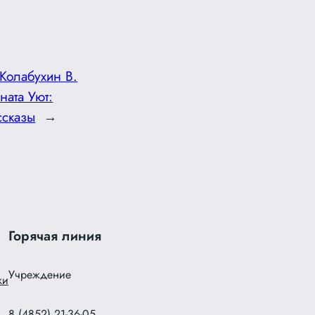
Колабухин В.
ната Уют:
ссказы
→
Горячая линия
Учреждение
ки
8 (4852) 21-36-05