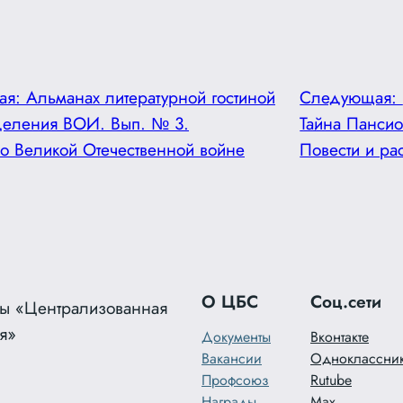
ая:
Альманах литературной гостиной
Следующая:
деления ВОИ. Вып. № 3.
Тайна Пансио
о Великой Отечественной войне
Повести и ра
О ЦБС
Соц.сети
ы «Централизованная
я»
Документы
Вконтакте
Вакансии
Одноклассни
Профсоюз
Rutube
Награды
Max