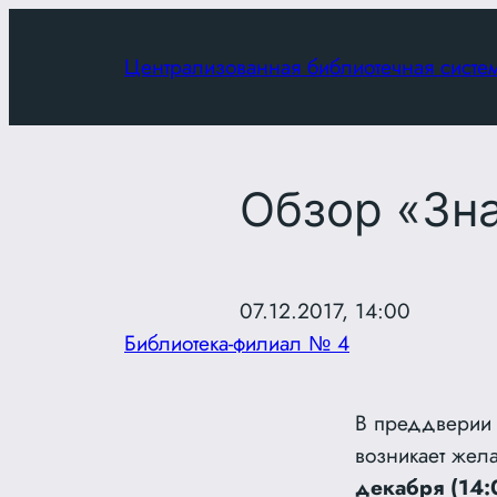
Перейти
к
Централизованная библиотечная систе
содержимому
Обзор «Зна
07.12.2017, 14:00
Библиотека-филиал № 4
В преддверии 
возникает жел
декабря (14: