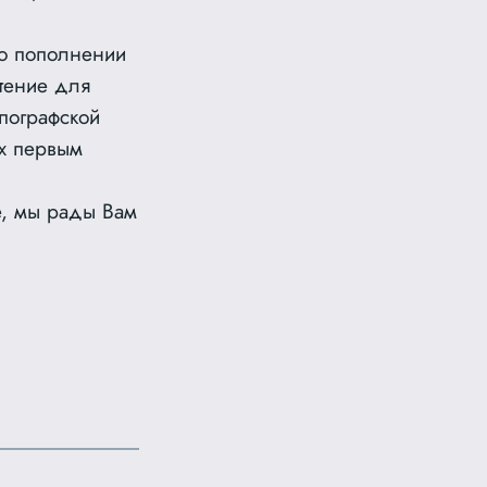
 о пополнении
тение для
ипографской
их первым
е, мы рады Вам