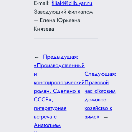
E-mail:
filial4@clib.yar.ru
Заведующий филиалом
– Елена Юрьевна
Князева
←
Предыдущая:
«Производственный
и
Следующая:
конспирологический
Правовой
роман. Сделано в
час «Готовим
СССР»,
домовое
литературная
хозяйство к
встреча с
зиме»
→
Анатолием