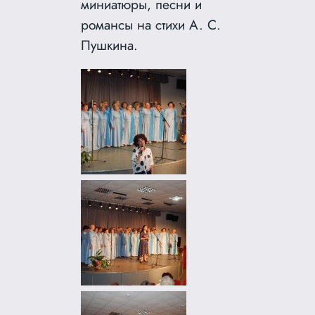
миниатюры, песни и
романсы на стихи А. С.
Пушкина.