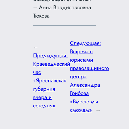
– Анна Владиславовна
Тюкова
Следующая:
←
Встреча с
Предыдущая:
юристами
Краеведческий
правозащитного
час
центра
«Ярославская
Александра
губерния
Грибова
вчера и
«Вместе мы
сегодня»
сможем»
→