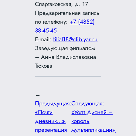
Спартаковская, д. 17
Предварительная запись
по телефону:
+7 (4852)
38-45-45
E-mail:
filial18@clib.yar.ru
Заведующая филиалом
– Анна Владиславовна
Тюкова
←
Предыдущая:
Следующая:
«Почти
«Уолт Дисней –
дневник…»,
король
презентация
мультипликации»,