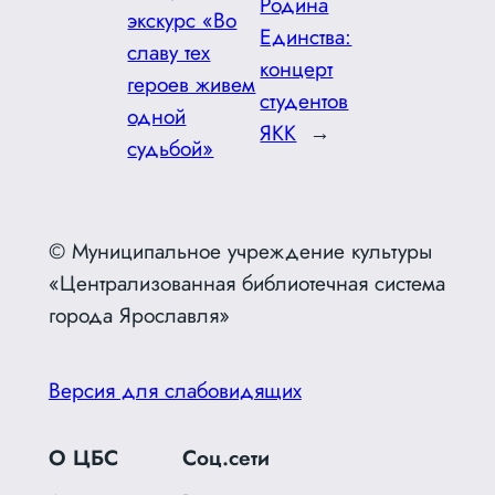
Родина
экскурс «Во
Единства:
славу тех
концерт
героев живем
студентов
одной
ЯКК
→
судьбой»
© Муниципальное учреждение культуры
«Централизованная библиотечная система
города Ярославля»
Версия для слабовидящих
О ЦБС
Соц.сети