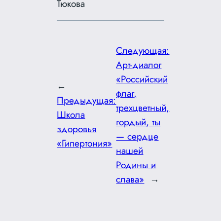
Тюкова
Следующая:
Арт-диалог
«Российский
←
флаг,
Предыдущая:
трехцветный,
Школа
гордый, ты
здоровья
— сердце
«Гипертония»
нашей
Родины и
слава»
→