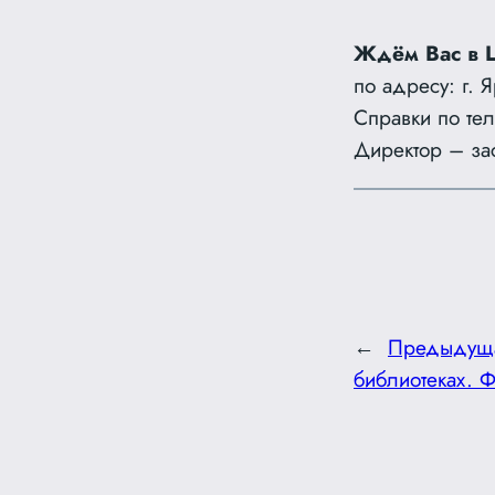
Ждём Вас в 
по адресу: г. 
Справки по те
Директор – за
←
Предыдущ
библиотеках. 