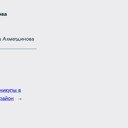
ова
а Ахметдинова
никулы в
 район
→