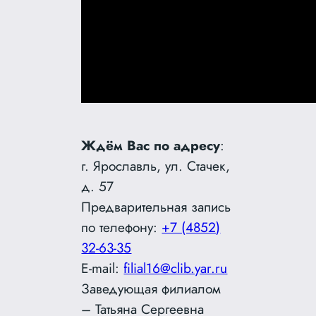
Ждём Вас по адресу
:
г. Ярославль, ул. Стачек,
д. 57
Предварительная запись
по телефону:
+7 (4852)
32-63-35
E-mail:
filial16@clib.yar.ru
Заведующая филиалом
– Татьяна Сергеевна