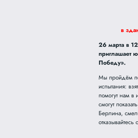
в зда
26 марта в 1
приглашает ю
Победу».
Мы пройдём по
испытания: взя
помогут нам в 
смогут показат
Берлина, смело
отказывайтесь 