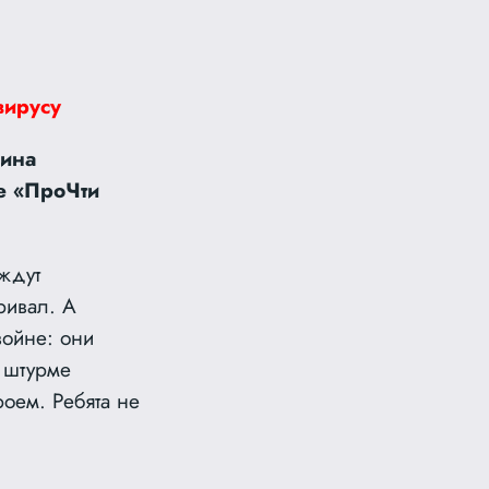
вирусу
кина
е «ПроЧти
ждут
ривал. А
войне: они
в штурме
роем. Ребята не