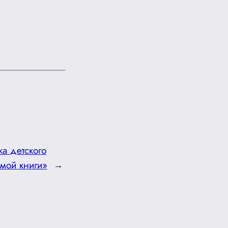
ка детского
мой книги»
→