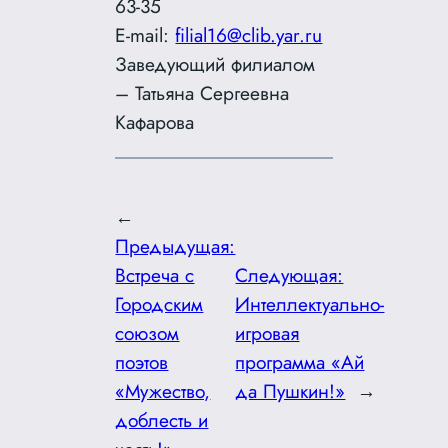
63-35
E-mail:
filial16@clib.yar.ru
Заведующий филиалом
– Татьяна Сергеевна
Кафарова
←
Предыдущая:
Встреча с
Следующая:
Городским
Интеллектуально-
союзом
игровая
поэтов
программа «Ай
«Мужество,
да Пушкин!»
→
доблесть и