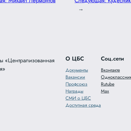
ая:
Михаил Лермонтов
Следующая:
Кудесник
→
О ЦБС
Соц.сети
ы «Централизованная
я»
Документы
Вконтакте
Вакансии
Одноклассни
Профсоюз
Rutube
Награды
Max
СМИ о ЦБС
Доступная среда