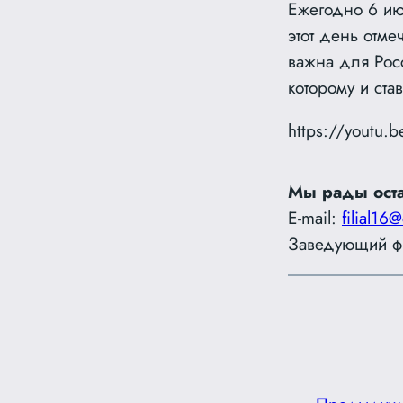
Ежегодно 6 ию
этот день отм
важна для Рос
которому и ста
https://youtu
Мы рады оста
E-mail:
filial16@
Заведующий фи