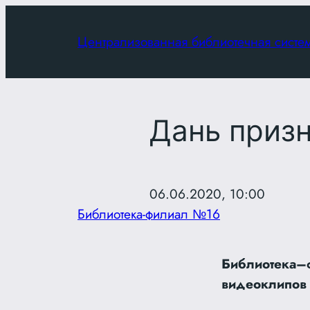
Перейти
к
Централизованная библиотечная систе
содержимому
Дань приз
06.06.2020, 10:00
Библиотека-филиал №16
Библиотека–ф
видеоклипов