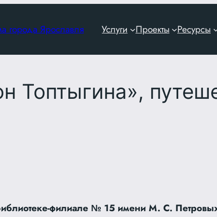
ма города Ярославля
Услуги
Проекты
Ресурсы
н Топтыгина», путеш
библиотеке-филиале № 15 имени М. С. Петровы