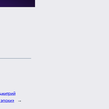
Дмитрий
 эпохи»
→