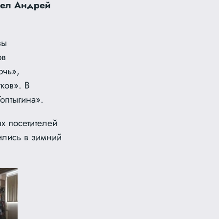
овел Андрей
зы
ов
очь»,
ков». В
оптыгина».
х посетителей
ились в зимний