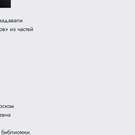
 задавали
в» из частей
орском
евна
 библиотеки.