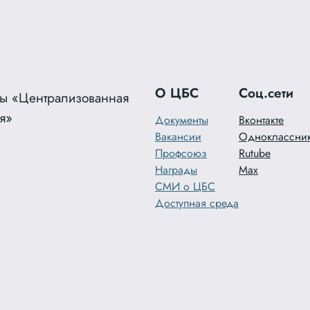
О ЦБС
Соц.сети
ы «Централизованная
я»
Документы
Вконтакте
Вакансии
Одноклассни
Профсоюз
Rutube
Награды
Max
СМИ о ЦБС
Доступная среда