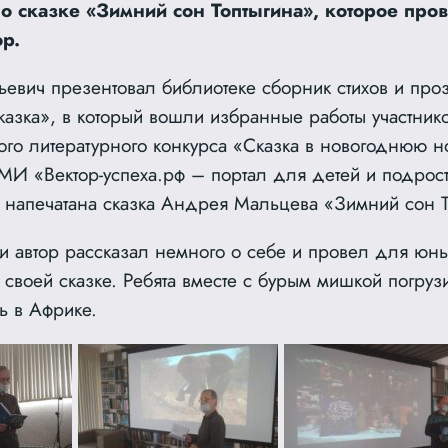
по сказке «Зимний сон Топтыгина», которое пр
ор.
евич презентовал библиотеке сборник стихов и про
казка», в который вошли избранные работы участник
о литературного конкурса «Сказка в новогоднюю н
И «Вектор-успеха.рф – портал для детей и подрост
 напечатана сказка Андрея Мальцева «Зимний сон Т
и автор рассказал немного о себе и провел для юны
 своей сказке. Ребята вместе с бурым мишкой погруз
ь в Африке.