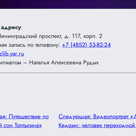
 адресу
:
Ленинградский проспект, д. 117, корп. 2
ая запись по телефону:
+7 (4852) 53-82-24
clib.yar.ru
илиалом – Наталья Алексеевна Рудых
ая:
Путешествие по
Следующая:
Видеопортрет «
й сон Топтыгина»
Кедрин: человек переходной