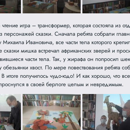
чтение игра – трансформер, которая состояла из от
з персонажей сказки. Сначала ребята собрали главн
 Михаила Ивановича, все части тела которого крепи
е сказки мишка встречал африканских зверей и проси
ившиеся части тела. Так, у жирафа он попросил шею
 у обезьянки хвост. По мере повествования ребята со
В итоге получилось чудо-юдо! И как хорошо, что все
проснулся в своей берлоге целым и невредимым.