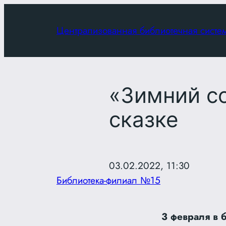
Перейти
к
Централизованная библиотечная систе
содержимому
«Зимний со
сказке
03.02.2022, 11:30
Библиотека-филиал №15
3 февраля в 