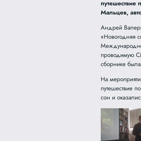
путешествие 
Мальцев, авт
Андрей Валерь
«Новогодняя с
Международног
проводимую СМ
сборнике была
На мероприяти
путешествие по
сон и оказалис