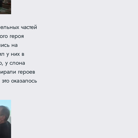
дельных частей
ого героя
лись на
л у них в
, у слона
бирали героев
 это оказалось