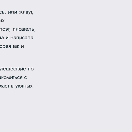
ь, или живут,
их
оэт, писатель,
а и написала
орая так и
утешествие по
комиться с
хает в уютных