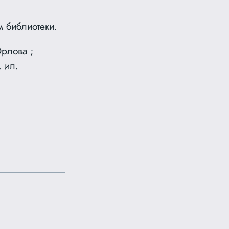
м библиотеки.
Орлова ;
 ил.