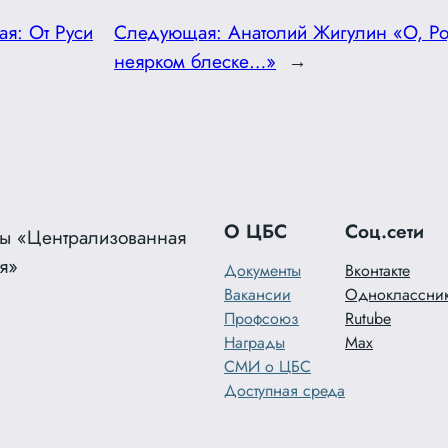
ая:
От Руси
Следующая:
Анатолий Жигулин «О, Ро
неярком блеске…»
→
О ЦБС
Соц.сети
ы «Централизованная
я»
Документы
Вконтакте
Вакансии
Одноклассни
Профсоюз
Rutube
Награды
Max
СМИ о ЦБС
Доступная среда