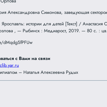
 Орлова
Мария Александровна Симонова, заведующая секторо
Ярославль: истории для детей [Текст] / Анастасия 
злова , — Рыбинск : Медиарост, 2019. — 80 с. : цв.
.be/dMqdgSfPFUw
ваться с Вами на связи
clib.yar.ru
илиалом – Наталья Алексеевна Рудых