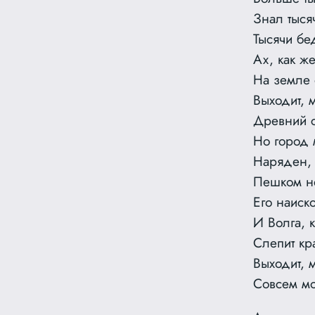
Знал тыся
Тысячи бе
Ах, как ж
На земле 
Выходит, 
Древний с
Но город 
Наряден, 
Пешком н
Его наиск
И Волга, 
Слепит кр
Выходит, 
Совсем м