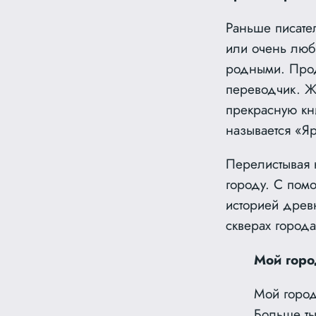
Раньше писател
или очень любя
родными. Прод
переводчик. Ж
прекрасную кни
называется «Яр
Перелистывая к
городу. С пом
историей древн
скверах города
Мой горо
Мой горо
Больше ты