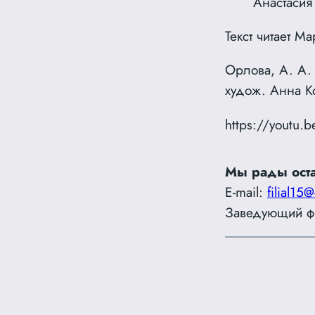
Анастасия
Текст читает 
Орлова, А. А. 
худож. Анна Ко
https://youtu
Мы рады оста
E-mail:
filial15@
Заведующий ф