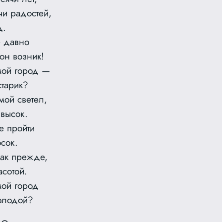
чи радостей,
д.
е давно
он возник!
мой город —
тарик?
мой светел,
высок.
е пройти
осок.
как прежде,
асотой.
мой город
олодой?