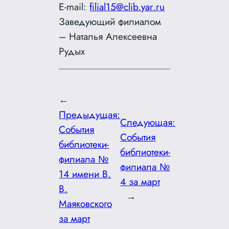
E-mail:
filial15@clib.yar.ru
Заведующий филиалом
– Наталья Алексеевна
Рудых
←
Предыдущая:
Следующая:
События
События
библиотеки-
библиотеки-
филиала №
филиала №
14 имени В.
4 за март
В.
→
Маяковского
за март