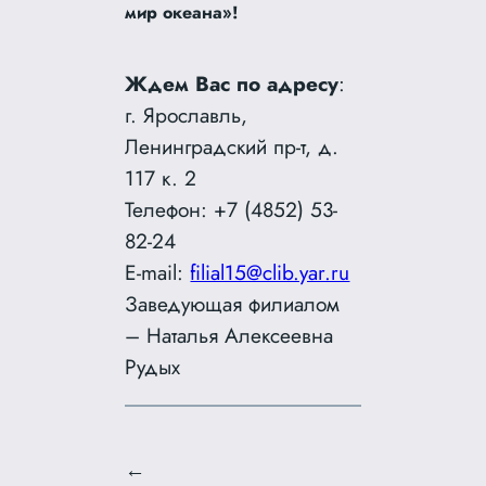
мир океана»!
Ждем Вас по адресу
:
г. Ярославль,
Ленинградский пр-т, д.
117 к. 2
Телефон: +7 (4852) 53-
82-24
E-mail:
filial15@clib.yar.ru
Заведующая филиалом
– Наталья Алексеевна
Рудых
←