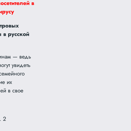
осетителей в
ирусу
етровых
 в русской
инам — ведь
огут увидеть
 семейного
ие их
ей в свое
. 2