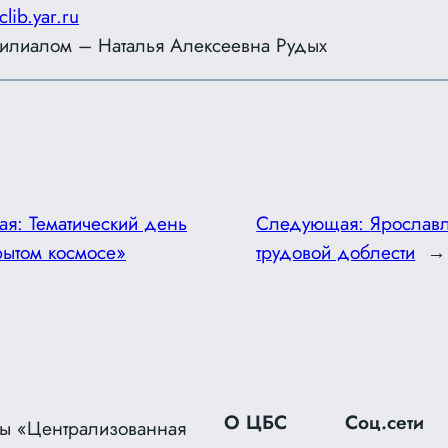
clib.yar.ru
илиалом – Наталья Алексеевна Рудых
ая:
Тематический день
Следующая:
Ярослав
рытом космосе»
трудовой доблести
→
О ЦБС
Соц.сети
ы «Централизованная