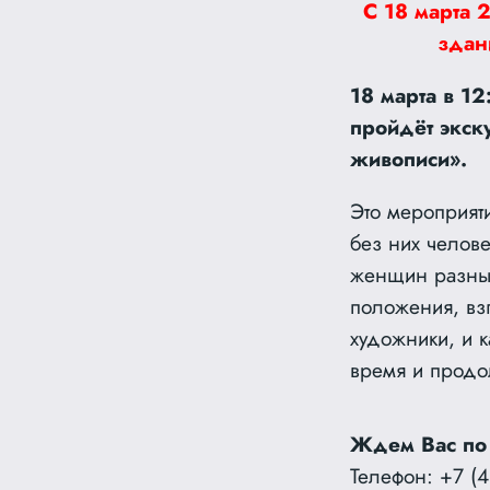
С 18 марта 
здан
18 марта в 1
пройдёт экск
живописи».
Это мероприят
без них челове
женщин разных
положения, взг
художники, и 
время и продол
Ждем Вас по
Телефон: +7 (4