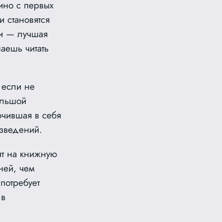
ино с первых
 становятся
и — лучшая
аешь читать
 если не
ольшой
ючившая в себя
зведений.
ит на книжную
ней, чем
потребует
 в