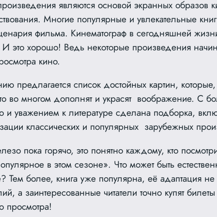
произведения являются основой экранных образов к
твования. Многие популярные и увлекательные книги
ценария фильма. Кинематограф в сегодняшней жизн
. И это хорошо! Ведь некоторые произведения начин
росмотра кино.
ию предлагается список достойных картин, которые,
 то во многом дополнят и украсят воображение. С б
о и уважением к литературе сделана подборка, вкл
зации классических и популярных зарубежных прои
лезо пока горячо, это понятно каждому, кто посмотр
опулярное в этом сезоне». Что может быть естествен
? Тем более, книга уже популярна, её адаптация не 
ий, а заинтересованные читатели точно купят билеты
о просмотра!