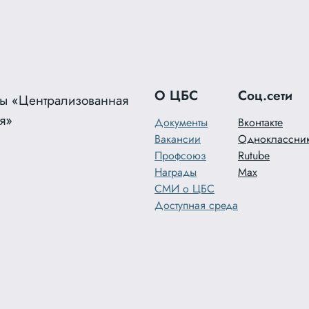
О ЦБС
Соц.сети
ы «Централизованная
я»
Документы
Вконтакте
Вакансии
Одноклассни
Профсоюз
Rutube
Награды
Max
СМИ о ЦБС
Доступная среда