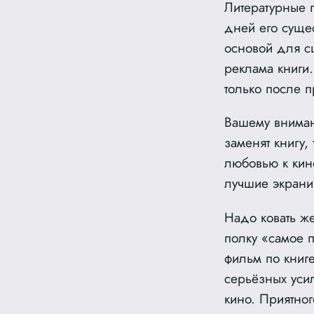
Литературные 
дней его сущес
основой для с
реклама книги
только
после п
Вашему вниман
заменят книгу,
любовью к кин
лучшие экрани
Надо ковать же
полку «самое п
фильм по книге
серьёзных усил
кино. Приятног