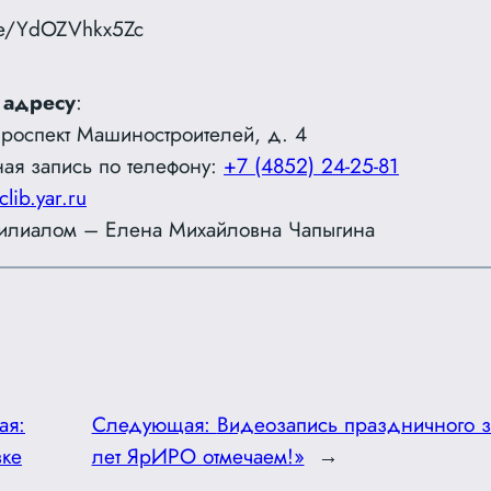
.be/YdOZVhkx5Zc
 адресу
:
проспект Машиностроителей, д. 4
ая запись по телефону:
+7 (4852) 24-25-81
clib.yar.ru
илиалом – Елена Михайловна Чапыгина
ая:
Следующая:
Видеозапись праздничного з
вке
лет ЯрИРО отмечаем!»
→