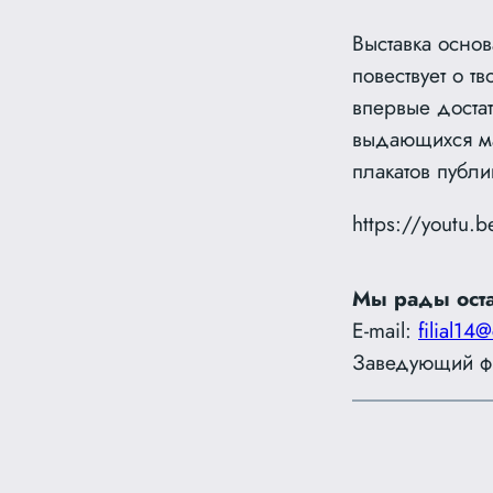
Выставка основ
повествует о т
впервые доста
выдающихся ма
плакатов публ
https://youtu
Мы рады оста
E-mail:
filial14@
Заведующий ф