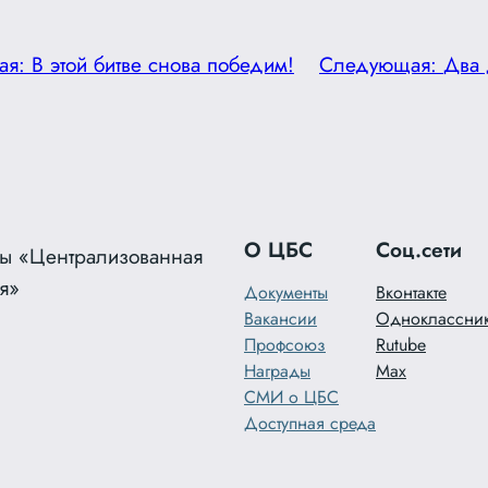
ая:
В этой битве снова победим!
Следующая:
Два 
О ЦБС
Соц.сети
ы «Централизованная
я»
Документы
Вконтакте
Вакансии
Одноклассни
Профсоюз
Rutube
Награды
Max
СМИ о ЦБС
Доступная среда