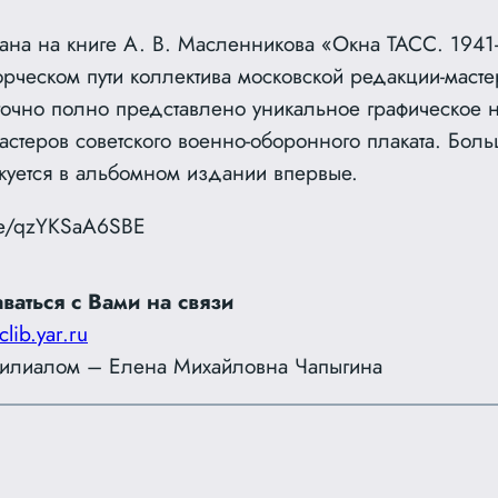
ана на книге А. В. Масленникова «Окна ТАСС. 1941-
ворческом пути коллектива московской редакции-масте
точно полно представлено уникальное графическое 
стеров советского военно-оборонного плаката. Боль
икуется в альбомном издании впервые.
.be/qzYKSaA6SBE
ваться с Вами на связи
clib.yar.ru
илиалом – Елена Михайловна Чапыгина