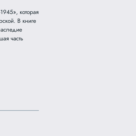
1945», которая
рской. В книге
наследие
шая часть