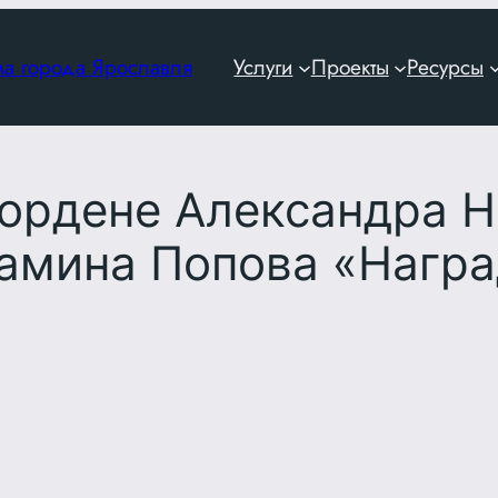
ма города Ярославля
Услуги
Проекты
Ресурсы
ордене Александра Н
иамина Попова «Нагр