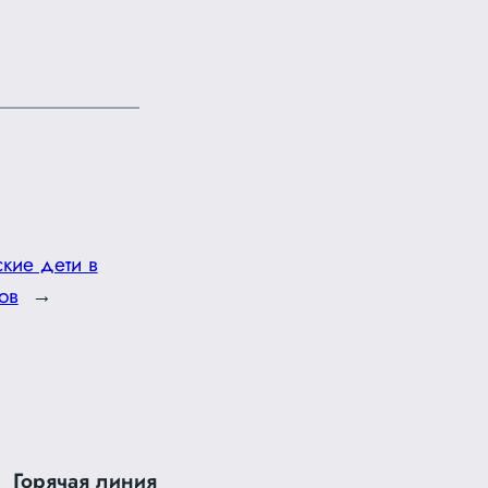
кие дети в
ов
→
Горячая линия