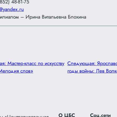
852) 48-81-75
@yandex.ru
илиалом – Ирина Витальевна Блохина
ая:
Мастер-класс по искусству
Следующая:
Ярославс
Мелодия слов»
годы войны: Лев Волк
О ЦБС
Соц.сети
ы «Централизованная