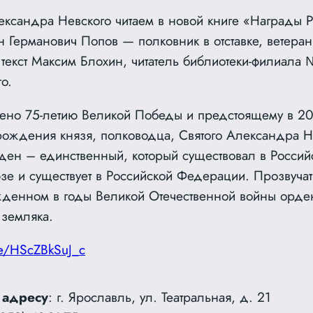
ксандра Невского читаем в новой книге «Награды Р
н Германович Попов — полковник в отставке, ветер
 текст Максим Блохин, читатель библиотеки-филиала
о.
ено 75-летию Великой Победы и предстоящему в 20
рождения князя, полководца, Святого Александра Не
орден – единственный, который
существовал в Россий
зе и существует в Российской Федерации. Прозвучат
ежденном в годы Великой Отечественной войны орде
 земляка.
be/HScZBkSuJ_c
 адресу
: г. Ярославль, ул. Театральная, д. 21