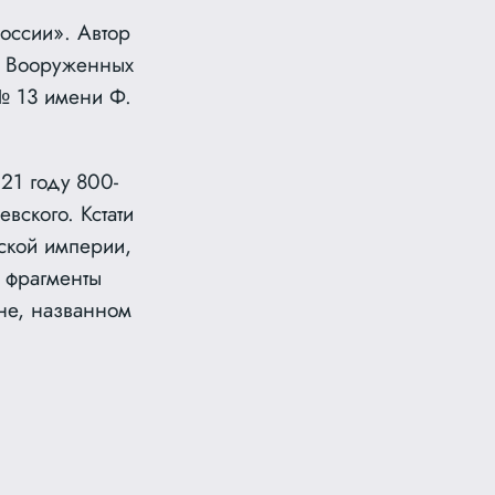
оссии». Автор
ан Вооруженных
 № 13 имени Ф.
21 году 800-
вского. Кстати
ской империи,
 фрагменты
не, названном