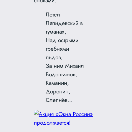
словами:
Летел
Ляпидевский в
туманах,
Над острыми
гребнями
льдов,
За ним Михаил
Водопьянов,
Каманин,
Доронин,
Слепнёв…