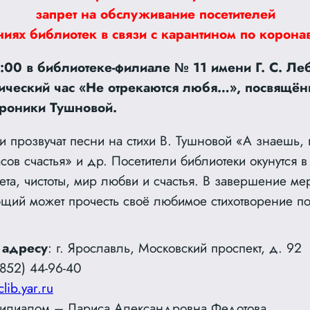
запрет на обслуживание посетителей
ниях библиотек в связи с карантином по корона
2:00 в библиотеке-филиале № 11 имени Г. С. Ле
этический час «Не отрекаются любя…», посвящё
ероники Тушновой.
и прозвучат песни на стихи В. Тушновой «А знаешь,
асов счастья» и др. Посетители библиотеки окунутся в
ета, чистоты, мир любви и счастья. В завершение ме
ий может прочесть своё любимое стихотворение по
 адресу
: г. Ярославль, Московский проспект, д. 92
852) 44-96-40
clib.yar.ru
илиалом – Лариса Александровна Федотова