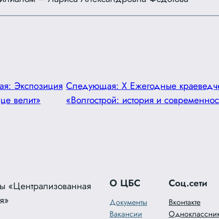
ая:
Экспозиция
Следующая:
X Ежегодные краеведч
це велит»
«Волгострой: история и современнос
О ЦБС
Соц.сети
ы «Централизованная
я»
Документы
Вконтакте
Вакансии
Одноклассни