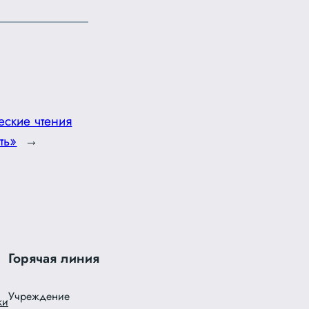
еские чтения
ть»
→
Горячая линия
Учреждение
ки