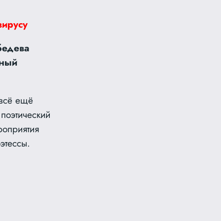
вирусу
бедева
нный
 всё ещё
 поэтический
роприятия
этессы.