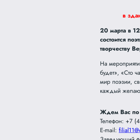
в зда
20 марта в 1
состоится по
творчеству В
На мероприяти
будет», «Сто ч
мир поэзии, св
каждый желающ
Ждем Вас по
Телефон: +7 (4
E-mail:
filial11@
Заведующий ф