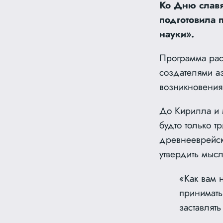
Ко Дню славя
подготовила 
науки».
Программа рас
создателями а
возникновения 
До Кирилла и 
будто
только т
древнееврейск
утвердить мысл
«Как вам 
принимать
заставлят