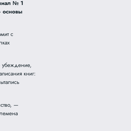
лиал № 1
— основы
мит с
лках
е убеждение,
аписания книг:
пытались
ство, —
племена