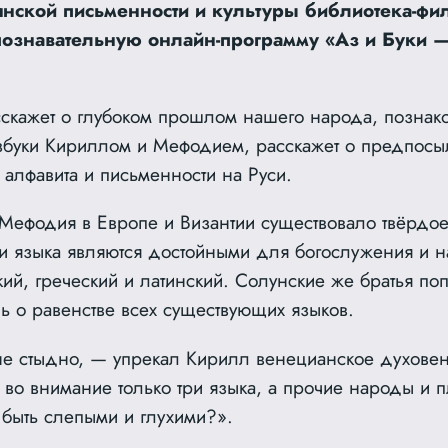
нской письменности и культуры библиотека-фи
познавательную онлайн-программу «Аз и Буки 
скажет о глубоком прошлом нашего народа, познако
збуки Кириллом и Мефодием, расскажет о предпосы
алфавита и письменности на Руси.
Мефодия в Европе и Византии существовало твёрдо
ри языка являются достойными для богослужения и н
ий, греческий и латинский. Солунские же братья по
ь о равенстве всех существующих языков.
не стыдно, — упрекал Кирилл венецианское духовен
 во внимание только три языка, а прочие народы и 
ь быть слепыми и глухими?».