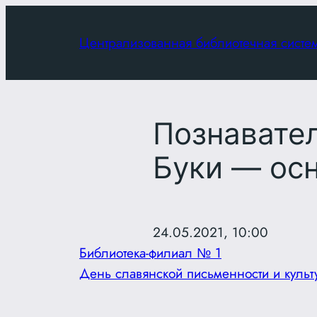
Перейти
к
Централизованная библиотечная систе
содержимому
Познавате
Буки — ос
24.05.2021, 10:00
Библиотека-филиал № 1
День славянской письменности и культ