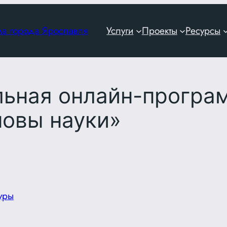
ма города Ярославля
Услуги
Проекты
Ресурсы
льная онлайн-програм
новы науки»
уры