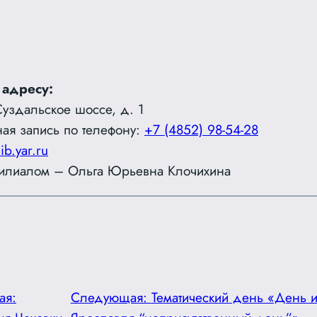
 адресу:
Суздальское шоссе, д. 1
ая запись по телефону:
+7 (4852) 98-54-28
lib.yar.ru
илиалом – Ольга Юрьевна Клочихина
ая:
Следующая:
Тематический день «День и