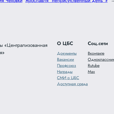
ия Чеховки
Ярославля “неприсутственный день”»
О ЦБС
Соц.сети
ы «Централизованная
я»
Документы
Вконтакте
Вакансии
Одноклассни
Профсоюз
Rutube
Награды
Max
СМИ о ЦБС
Доступная среда