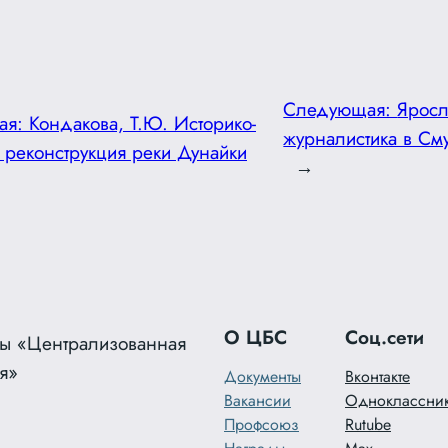
Следующая:
Яросл
ая:
Кондакова, Т.Ю. Историко-
журналистика в См
я реконструкция реки Дунайки
→
О ЦБС
Соц.сети
ы «Централизованная
я»
Документы
Вконтакте
Вакансии
Одноклассни
Профсоюз
Rutube