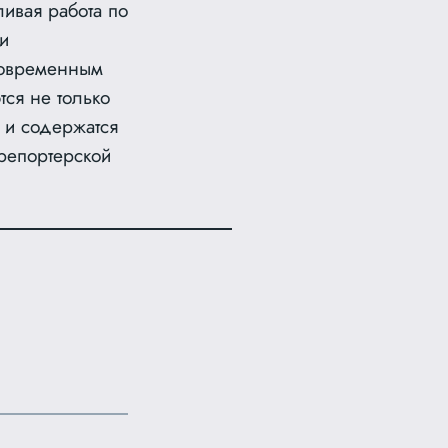
ивая работа по
и
современным
тся не только
 и содержатся
репортерской