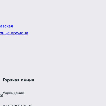
авская
утные времена
Горячая линия
Учреждение
ки