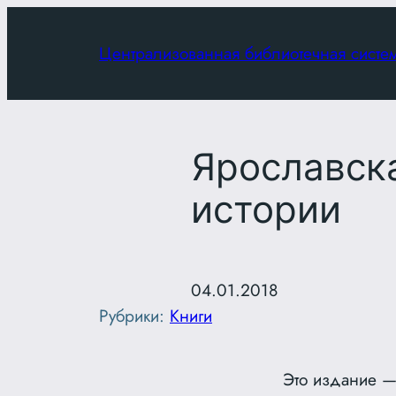
Перейти
к
Централизованная библиотечная систе
содержимому
Ярославск
истории
04.01.2018
Рубрики:
Книги
Это издание —