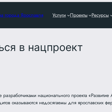
ма города Ярославля
Услуги
Проекты
Ресурсы
ься в нацпроект
разработчиками национального проекта «Развитие
дитов оказываются недосягаемы для ярославских фе