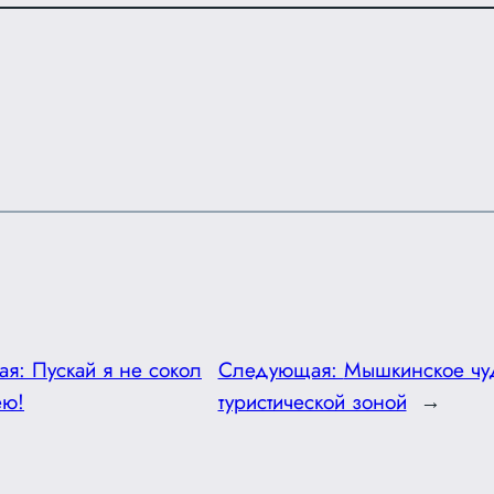
ая:
Пускай я не сокол
Следующая:
Мышкинское чуд
ею!
туристической зоной
→