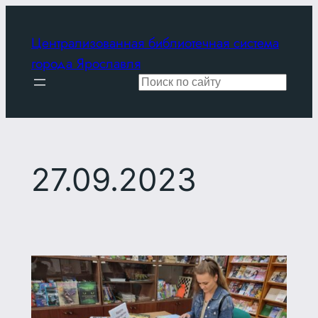
Перейти
к
Централизованная библиотечная система
содержимому
города Ярославля
Поиск
27.09.2023